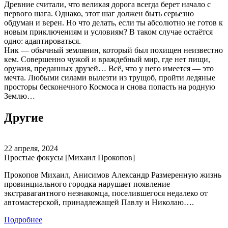
Древние считали, что великая дорога всегда берет начало с
первого шага. Однако, этот шаг должен быть серьезно
обдуман и верен. Но что делать, если ты абсолютно не готов к
новым приключениям и условиям? В таком случае остаётся
одно: адаптироваться.
Ник — обычный землянин, который был похищен неизвестно
кем. Совершенно чужой и враждебный мир, где нет пищи,
оружия, преданных друзей… Всё, что у него имеется — это
мечта. Любыми силами вылезти из трущоб, пройти ледяные
просторы бесконечного Космоса и снова попасть на родную
Землю…
Другие
22 апреля, 2024
Простые фокусы [Михаил Прокопов]
Прокопов Михаил, Анисимов Александр Размеренную жизнь
провинциального городка нарушает появление
экстравагантного незнакомца, поселившегося недалеко от
автомастерской, принадлежащей Павлу и Николаю….
Подробнее