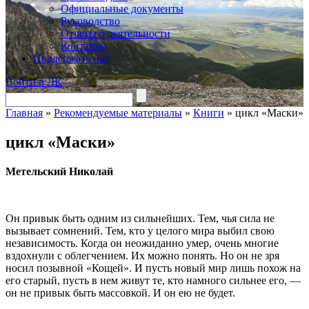
Официальные документы
Руководство
Отчеты о деятельности
Контакты
Поддержать нас
Войти в ЛК
Главная
»
Рекомендуемые материалы
»
Книги
»
цикл «Маски»
цикл «Маски»
Метельский Николай
Он привык быть одним из сильнейших. Тем, чья сила не
вызывает сомнений. Тем, кто у целого мира выбил свою
независимость. Когда он неожиданно умер, очень многие
вздохнули с облегчением. Их можно понять. Но он не зря
носил позывной «Кощей». И пусть новый мир лишь похож на
его старый, пусть в нем живут те, кто намного сильнее его, —
он не привык быть массовкой. И он ею не будет.