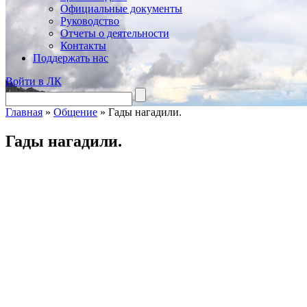
Официальные документы
Руководство
Отчеты о деятельности
Контакты
Поддержать нас
Войти в ЛК
Главная
»
Общение
»
Гады нагадили.
Гады нагадили.